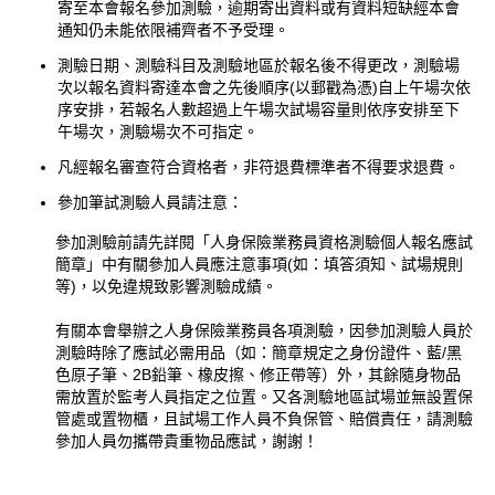
寄至本會報名參加測驗，逾期寄出資料或有資料短缺經本會
通知仍未能依限補齊者不予受理。
測驗日期、測驗科目及測驗地區於報名後不得更改，測驗場
次以報名資料寄達本會之先後順序(以郵戳為憑)自上午場次依
序安排，若報名人數超過上午場次試場容量則依序安排至下
午場次，測驗場次不可指定。
凡經報名審查符合資格者，非符退費標準者不得要求退費。
參加筆試測驗人員請注意：
參加測驗前請先詳閱「人身保險業務員資格測驗個人報名應試
簡章」中有關參加人員應注意事項(如：填答須知、試場規則
等)，以免違規致影響測驗成績。
有關本會舉辦之人身保險業務員各項測驗，因參加測驗人員於
測驗時除了應試必需用品（如：簡章規定之身份證件、藍/黑
色原子筆、2B鉛筆、橡皮擦、修正帶等）外，其餘隨身物品
需放置於監考人員指定之位置。又各測驗地區試場並無設置保
管處或置物櫃，且試場工作人員不負保管、賠償責任，請測驗
參加人員勿攜帶貴重物品應試，謝謝！