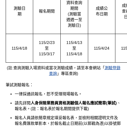
資料查詢
成
測驗日
期間
成績公
報名期間
查
期
(測驗當
布日期
週週一至
測驗日)
115/2/23
115/4/13
115/4/18
至
至
115/4/24
115
115/3/17
115/4/18
(註:查詢測驗入場資料或當次測驗成績，請至本會網站「
測驗登錄
查詢
」專區查詢)
筆試測驗報名：
一律採通訊報名，恕不受理現場報名。
請先詳閱
人身保險業務員資格測驗個人報名應試簡章(筆試)
、
報名表。(註：報名表於報名期間提供下載)
報名人員請依簡章規定填妥報名表，並檢附相關證明文件及
報名費匯款單影本，於報名截止日期前(以郵戳為憑)以掛號郵