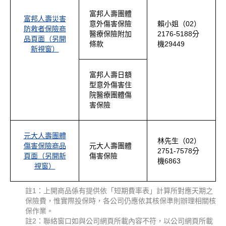
富邦人壽團體
富邦人壽災害
意外傷害保險
賴小姐（02）
防救者保險商
醫療保險附加
2176-5188分
品頁面（另開
條款
機29449
新視窗）
富邦人壽日額
型意外傷害住
院醫療團體傷
害保險
元大人壽團體
林先生（02）
傷害保險商品
元大人壽團體
2751-7578分
頁面（另開新
傷害保險
機6863
視窗）
註1：上開商品係有提供依「短期費率表」計算所對應天期之
保險費，惟實際投保時，各公司仍應依其核保準則辦理相關核
保作業。
註2：聯絡窗口如與公司網頁所載內容不符，以公司網頁所載