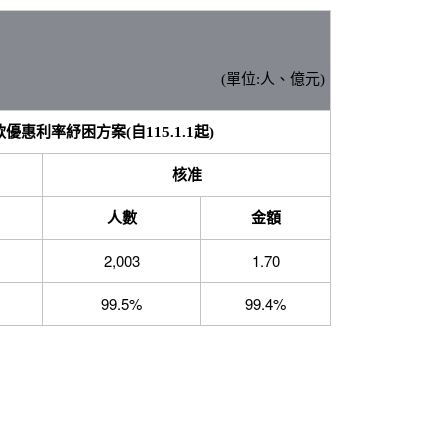
(單位:人、億元)
惠利率紓困方案(自115.1.1起)
核准
人數
金額
2,003
1.70
99.5%
99.4%