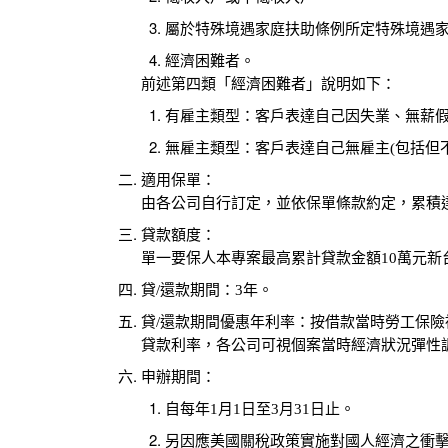
屬於特殊境遇家庭扶助條例所定特殊境遇
經濟困難者。
前述第四類「經濟困難者」說明如下：
有雇主類型：客戶表達自己因失業、無薪
無雇主類型：客戶表達自己無雇主(包括但
適用保單：
由各公司自行訂定，並依保單條款約定，累積
貸款額度：
單一要保人本專案最高累計貸款金額10萬元新
貸/還款期間：3年。
貸/還款期間優惠年利率：按借款當時勞工保險被
貸款利率，各公司可視個案當時經濟狀況彈性
申辦期間：
自每年1月1日至3月31日止。
另因應美國關稅政策實施對國人經濟之衝擊，本