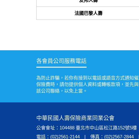
友邦人壽
法國巴黎人壽
各會員公司服務電話
為防止詐騙，若你有接到以電話或語音方式通知催
保險費時，請勿提供個人資料或轉帳款項，並先與
該公司聯絡，以免上當。
中華民國人壽保險商業同業公會
公會會址：104488 臺北市中山區松江路152號5樓
電話：(02)2561-2144 | 傳真：(02)2567-2844