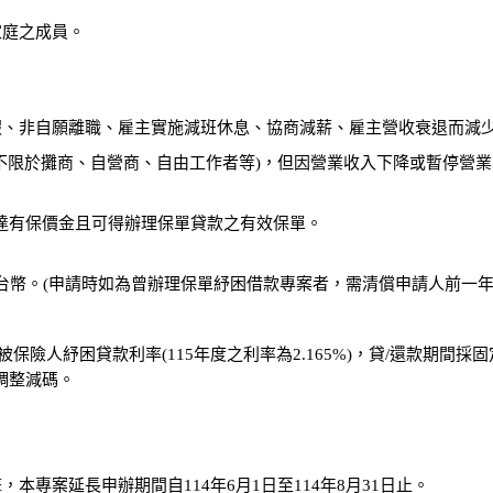
家庭之成員。
假、非自願離職、雇主實施減班休息、協商減薪、雇主營收衰退而減
不限於攤商、自營商、自由工作者等)，但因營業收入下降或暫停營
達有保價金且可得辦理保單貸款之有效保單。
台幣。(申請時如為曾辦理保單紓困借款專案者，需清償申請人前一
保險人紓困貸款利率(115年度之利率為2.165%)，貸/還款期間
調整減碼。
專案延長申辦期間自114年6月1日至114年8月31日止。