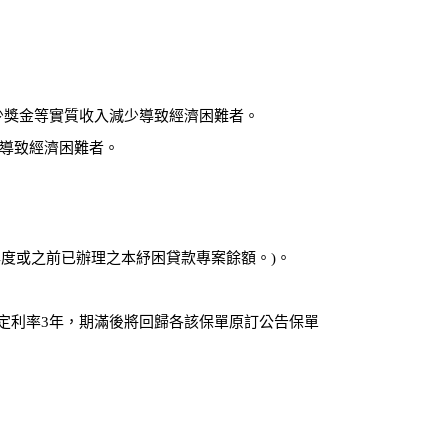
少獎金等實質收入減少導致經濟困難者。
業導致經濟困難者。
年度或之前已辦理之本紓困貸款專案餘額。)。
採固定利率3年，期滿後將回歸各該保單原訂公告保單