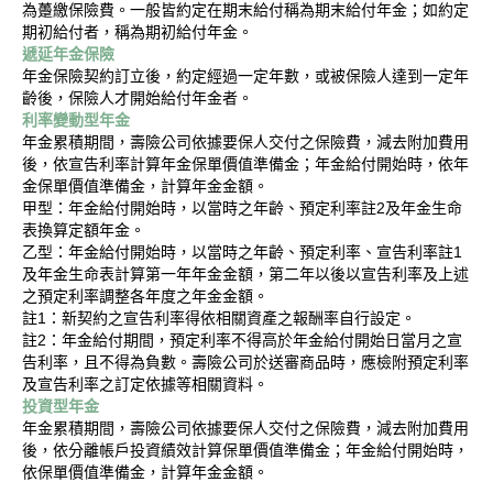
為躉繳保險費。一般皆約定在期末給付稱為期末給付年金；如約定
期初給付者，稱為期初給付年金。
遞延年金保險
年金保險契約訂立後，約定經過一定年數，或被保險人達到一定年
齡後，保險人才開始給付年金者。
利率變動型年金
年金累積期間，壽險公司依據要保人交付之保險費，減去附加費用
後，依宣告利率計算年金保單價值準備金；年金給付開始時，依年
金保單價值準備金，計算年金金額。
甲型：年金給付開始時，以當時之年齡、預定利率註2及年金生命
表換算定額年金。
乙型：年金給付開始時，以當時之年齡、預定利率、宣告利率註1
及年金生命表計算第一年年金金額，第二年以後以宣告利率及上述
之預定利率調整各年度之年金金額。
註1：新契約之宣告利率得依相關資產之報酬率自行設定。
註2：年金給付期間，預定利率不得高於年金給付開始日當月之宣
告利率，且不得為負數。壽險公司於送審商品時，應檢附預定利率
及宣告利率之訂定依據等相關資料。
投資型年金
年金累積期間，壽險公司依據要保人交付之保險費，減去附加費用
後，依分離帳戶投資績效計算保單價值準備金；年金給付開始時，
依保單價值準備金，計算年金金額。