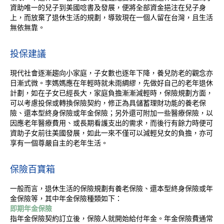
資助唯一的兒子到美國唸書及發展，便將全部資金挹注在兒子身
上，而放棄了退休生活的規劃，導致現在一個人留在台灣，且生活
無依無靠。
投保建議
現代社會逐漸趨向小家庭，子女數也逐年下降，養兒防老的觀念亦
日漸式微。李媽媽應在年輕時就未雨綢繆，先做好自己的老年退休
計劃，如在子女已經長大，家庭負擔漸漸減輕時，保險規劃方面，
可以考慮投保或轉換保險契約，修正為具儲蓄理財功能的養老保
險、還本型終身保險或年金保險；另外還可附加一些醫療保險，以
因應老年醫療費用、或長期看護支出的需求，而後行有餘力時便可
資助子女前往美國發展，如此一來不僅可以減輕兒女的負擔，亦可
享有一個尊嚴自主的老年生活。
保險百寶箱
一般而言，退休生活的保險規劃有養老保險、還本型終身保險或年
金保險等，其中年金保險種類如下：
即期年金保險
指年金保險契約訂立後，保險人就開始給付年金。年金保險費通常