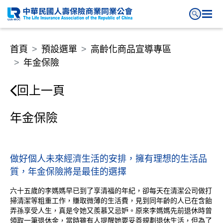
年金保險
首頁
預設選單
高齡化商品宣導專區
年金保險
回上一頁
年金保險
做好個人未來經濟生活的安排，擁有理想的生活品
質，年金保險將是最佳的選擇
六十五歲的李媽媽早已到了享清福的年紀，卻每天在清潔公司做打
掃清潔等粗重工作，賺取微薄的生活費，見到同年齡的人已在含飴
弄孫享受人生，真是令她又羨慕又忌妒。原來李媽媽先前退休時曾
領取一筆退休金，當時雖有人提醒她要妥善規劃退休生活，但為了