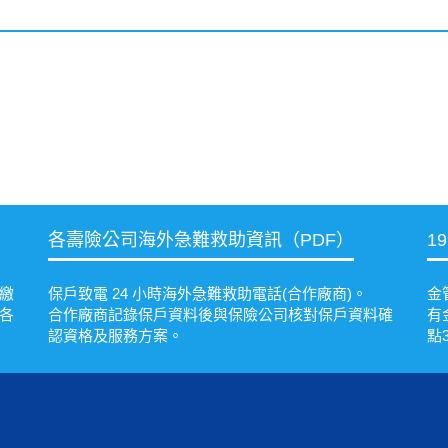
各壽險公司海外急難救助資訊（PDF）
1
繳
保戶致電 24 小時海外急難救助電話(合作廠商)。
金
各
合作廠商記錄保戶資料後與保險公司核對保戶資料確
有
認資格及服務方案。
點