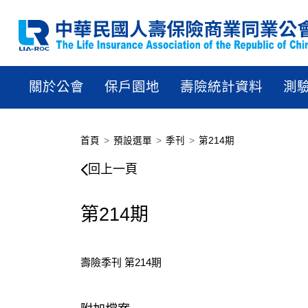
關於公會
保戶園地
壽險統計資料
測
首頁
預設選單
季刊
第214期
第214期
回上一頁
第214期
壽險季刊 第214期