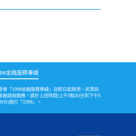
998金融服務專線
管會「1998金融服務專線」自即日起啟用，民眾如
金融諮詢服務，請於上班時間(上午8點30分到下午5
30分)撥打「1998」。