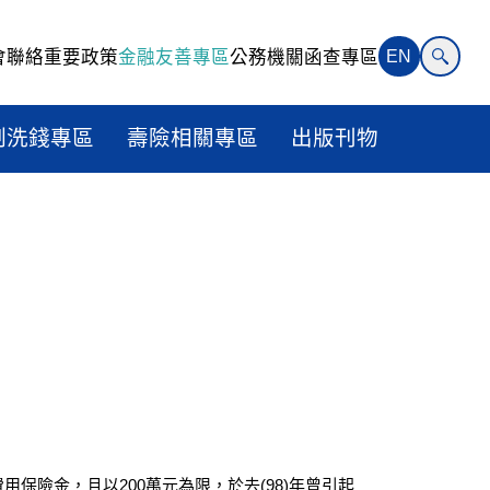
會聯絡
重要政策
金融友善專區
公務機關函查專區
EN
制洗錢專區
壽險相關專區
出版刊物
保險金，且以200萬元為限，於去(98)年曾引起