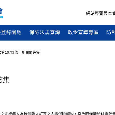
網站導覽
與本
驗登錄園地
保險法規查詢
政令宣導專區
防
法第107條修正相關問答集
問答集
答集
4歲之未成年人為被保險人訂定之人壽保險契約，身故時僅能給付喪葬費用