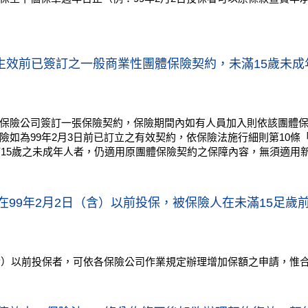
條文生效前已簽訂之一般商業性團體保險契約，未滿15歲未
保險公司簽訂一張保險契約，保險期間內如有人員加入則依該團體
如為99年2月3日前已訂立之有效契約，依保險法施行細則第10條「
滿15歲之未成年人者，仍適用原團體保險契約之保障內容，無須適用
在99年2月2日（含）以前投保，被保險人在未滿15足
（含）以前投保者，可依各保險公司作業規定辦理增加保額之申請，惟