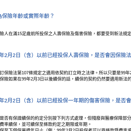
』為保險年齡或實際年齡？
險人在滿15足歲前所投保之人壽保險及傷害保險，都要受到新法規
9年2月2日（含）以前已經投保人壽保險，是否會因保險法
訂保險法第107條規定之適用依契約訂立時之法律。所以只要是99年
保險如果在99年2月3日以後續保的話，續保的契約仍然要適用新法
9年2月2日（含）以前已經投保一年期的傷害保險，是否會
是否有保證續保的約定分別按下列方式處理，但殘廢與醫療保障部
費率續保，並可續保至條款約定之期限或年期。
至下個保單週年日止（例：99年2月2日投保者可以原條款暨費率承