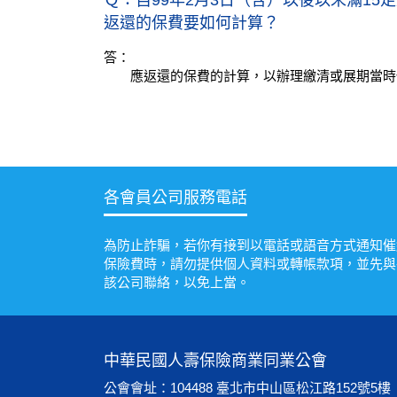
Ｑ：自99年2月3日（含）以後以未滿1
返還的保費要如何計算？
答：
應返還的保費的計算，以辦理繳清或展期當時
各會員公司服務電話
為防止詐騙，若你有接到以電話或語音方式通知催
保險費時，請勿提供個人資料或轉帳款項，並先與
該公司聯絡，以免上當。
中華民國人壽保險商業同業公會
公會會址：104488 臺北市中山區松江路152號5樓