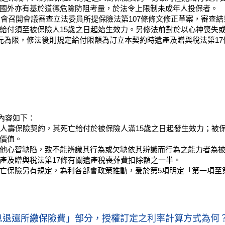
國外亦有基於道德危險防阻考量，於法令上限制未成年人投保者。
員會召開會議審查立法委員所提保險法第107條條文修正草案，審查
給付須至被保險人15歲之日起始生效力。另修法前對於以心神喪失
萬元為限，修法後則規定給付限額為訂立本契約時遺產及贈與稅法第1
文內容如下：
之人壽保險契約，其死亡給付於被保險人滿15歲之日起發生效力；被
價值。
他心智缺陷，致不能辨識其行為或欠缺依其辨識而行為之能力者為
產及贈與稅法第17條有關遺產稅喪葬費扣除額之一半。
亡保險另有規定，為利各部會政策推動，爰於第5項明定「第一項至
利息退還所繳保險費」部分，授權訂定之利率計算方式為何