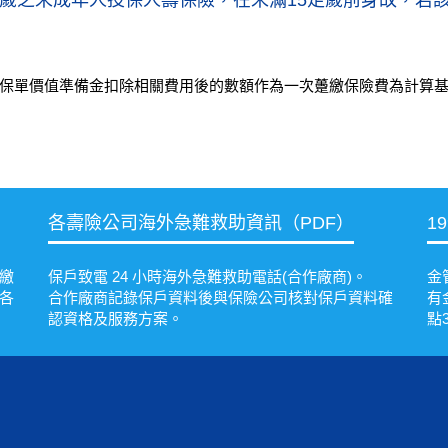
5足歲之未成年人投保人壽保險，在未滿15足歲前身故，
保單價值準備金扣除相關費用後的數額作為一次躉繳保險費為計算
各壽險公司海外急難救助資訊（PDF）
1
繳
保戶致電 24 小時海外急難救助電話(合作廠商)。
金
各
合作廠商記錄保戶資料後與保險公司核對保戶資料確
有
認資格及服務方案。
點