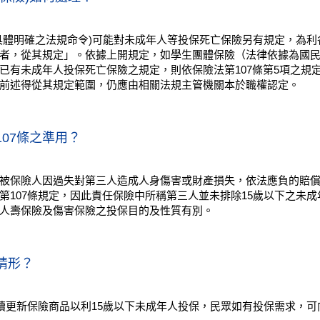
具體明確之法規命令)可能對未成年人等投保死亡保險另有規定，為利各
者，從其規定」。依據上開規定，如學生團體保險（法律依據為國
已有未成年人投保死亡保險之規定，則依保險法第107條第5項之規定
前述得從其規定範圍，仍應由相關法規主管機關本於職權認定。
07條之準用？
被保險人因過失對第三人造成人身傷害或財產損失，依法應負的賠
第107條規定，因此責任保險中所稱第三人並未排除15歲以下之未
人壽保險及傷害保險之投保目的及性質有別。
情形？
陸續更新保險商品以利15歲以下未成年人投保，民眾如有投保需求，