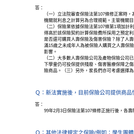
答：
（一）立法院審查保險法第107條修正案時
機關就利息之計算另為合理規範。主管機關目
（二）保險業依據保險法第107條第1項加
得高於該保險契約計算保險費所採用之預定利
是否還可購買人壽保險及傷害保險？除了人壽
滿15歲之未成年人為被保險人購買之人壽保
影響。
（二）大多數人壽保險公司及產物保險公司已
下學童仍可投保提供殘廢、傷害醫療保障之傷
險商品。（三）另外，家長們亦可考慮選擇為
Ｑ：新法實施後，目前保險公司提供商品
答：
99年2月3日保險法第107條修正施行後，
Ｑ：其他法律規定之保險(例如：學生團體