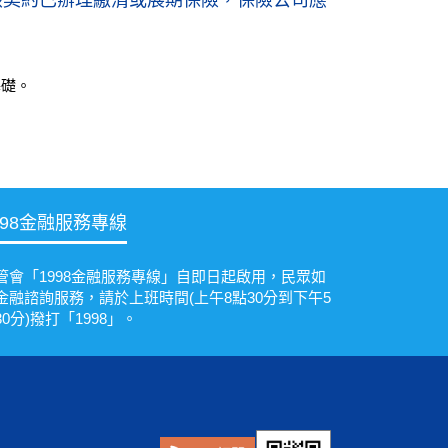
若該契約已辦理繳清或展期保險，保險公司應
基礎。
998金融服務專線
管會「1998金融服務專線」自即日起啟用，民眾如
金融諮詢服務，請於上班時間(上午8點30分到下午5
30分)撥打「1998」。