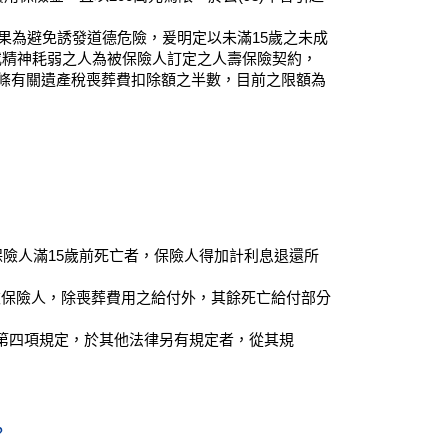
結果為避免誘發道德危險，爰明定以未滿15歲之未成
或精神耗弱之人為被保險人訂定之人壽保險契約，
7條有關遺產稅喪葬費扣除額之半數，目前之限額為
保險人滿15歲前死亡者，保險人得加計利息退還所
被保險人，除喪葬費用之給付外，其餘死亡給付部分
第四項規定，於其他法律另有規定者，從其規
？