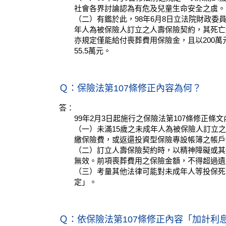
社會各界討論認為有危及兒童生命安全之虞。
（二）有鑑於此，98年6月8日立法院財政委
年人為被保險人訂立之人壽保險契約，其死亡
亦規定僅能給付喪葬費用保險金，且以200
55.5萬元。
Ｑ：保險法第107條修正內容為何？
答：
99年2月3日起施行之保險法第107條修正條
（一）未滿15歲之未成年人為被保險人訂立
繳保險費，或返還投資型保險專設帳簿之帳戶
（二）訂立人壽保險契約時，以精神障礙或其
無效。前項喪葬費用之保險金額，不得超過遺
（三）考量其他法律可能對未成年人等投保死
定」。
Ｑ：依保險法第107條修正內容「加計