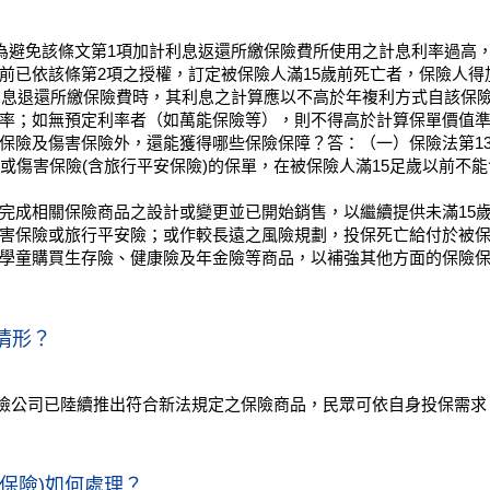
，為避免該條文第1項加計利息返還所繳保險費所使用之計息利率過高
前已依該條第2項之授權，訂定被保險人滿15歲前死亡者，保險人
計利息退還所繳保險費時，其利息之計算應以不高於年複利方式自該保
率；如無預定利率者（如萬能保險等），則不得高於計算保單價值準
保險及傷害保險外，還能獲得哪些保險保障？答：（一）保險法第13
險或傷害保險(含旅行平安保險)的保單，在被保險人滿15足歲以前不
完成相關保險商品之設計或變更並已開始銷售，以繼續提供未滿15歲
害保險或旅行平安險；或作較長遠之風險規劃，投保死亡給付於被保
學童購買生存險、健康險及年金險等商品，以補強其他方面的保險
情形？
各壽險公司已陸續推出符合新法規定之保險商品，民眾可依自身投保需
保險)如何處理？