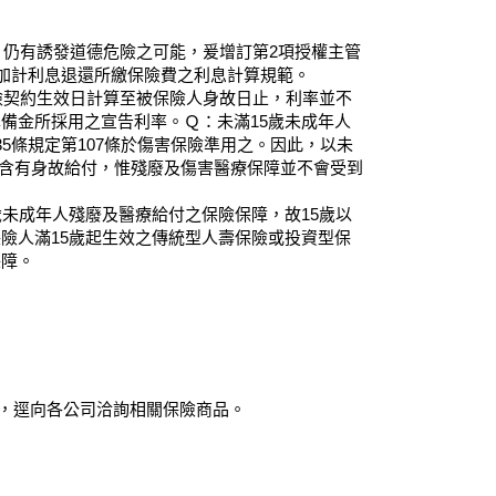
，仍有誘發道德危險之可能，爰增訂第2項授權主管
得加計利息退還所繳保險費之利息計算規範。
險契約生效日計算至被保險人身故日止，利率並不
備金所採用之宣告利率。Ｑ：未滿15歲未成年人
5條規定第107條於傷害保險準用之。因此，以未
能含有身故給付，惟殘廢及傷害醫療保障並不會受到
未成年人殘廢及醫療給付之保險保障，故15歲以
險人滿15歲起生效之傳統型人壽保險或投資型保
保障。
求，逕向各公司洽詢相關保險商品。